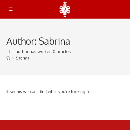
Author:
Sabrina
This author has written 0 articles
>
Sabrina
It seems we can’t find what you’re looking for.